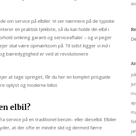
au
 vide om service på elbiler. Vi ser nærmere på de typiske
rer en praktisk tjekliste, så du kan holde din elbil i
R
forhold omkring garanti og serviceaftaler – og vi peger
De
jer skal være opmærksom på. Til sidst kigger vi ind i
 og bæredygtighed er ved at revolutionere
Ar
ju
ejer at tage springet, får du her en komplet prisguide
ju
re oplyst og moderne bilist.
ma
ap
en elbil?
ma
ra service på en traditionel benzin- eller dieselbil. Elbiler
fe
yder, at der ofte er mindre slid og dermed færre
ja