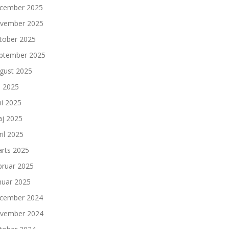
cember 2025
vember 2025
tober 2025
ptember 2025
gust 2025
li 2025
ni 2025
j 2025
ril 2025
rts 2025
bruar 2025
nuar 2025
cember 2024
vember 2024