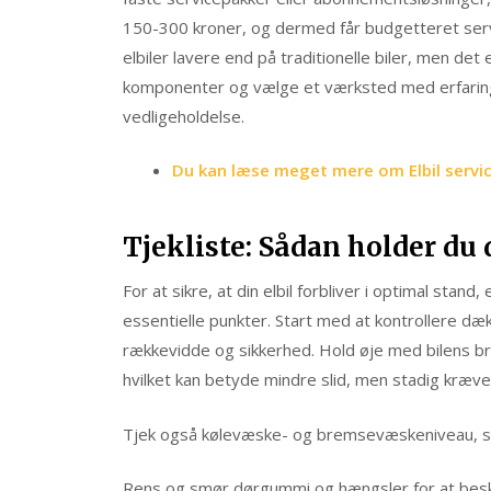
150-300 kroner, og dermed får budgetteret serv
elbiler lavere end på traditionelle biler, men d
komponenter og vælge et værksted med erfaring i 
vedligeholdelse.
Du kan læse meget mere om Elbil servic
Tjekliste: Sådan holder du 
For at sikre, at din elbil forbliver i optimal sta
essentielle punkter. Start med at kontrollere dæ
rækkevidde og sikkerhed. Hold øje med bilens br
hvilket kan betyde mindre slid, men stadig kræver
Tjek også kølevæske- og bremsevæskeniveau, selv
Rens og smør dørgummi og hængsler for at besky