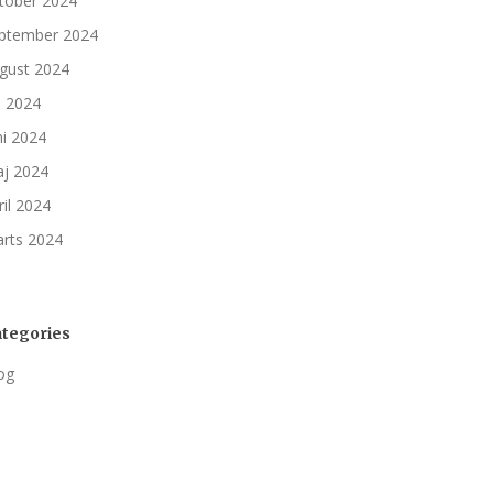
tober 2024
ptember 2024
gust 2024
li 2024
ni 2024
j 2024
ril 2024
rts 2024
tegories
og