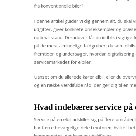
fra konventionelle biler?
I denne artikel guider vi dig gennem alt, du skal
udgifter, giver konkrete priseksempler og præsente
optimal stand. Derudover får du indblik i vigtige 
på de mest almindelige faldgruber, du som elbilse
fremtiden og undersøger, hvordan digitalisering
servicemarkedet for elbiler.
Uanset om du allerede kører elbil, eller du overv
og en række værdifulde råd, der gør dig til en me
Hvad indebærer service på 
Service på en elbil adskiller sig på flere områder f
har færre bevægelige dele i motoren, hvilket bet
komponenter, der kræver udskiftning.