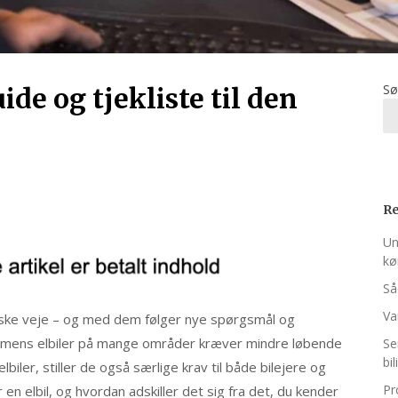
Sø
ide og tjekliste til den
Re
Un
kø
Så
Va
danske veje – og med dem følger nye spørgsmål og
r mens elbiler på mange områder kræver mindre løbende
Se
bil
biler, stiller de også særlige krav til både bilejere og
Pr
n elbil, og hvordan adskiller det sig fra det, du kender