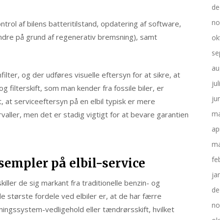
de
no
trol af bilens batteritilstand, opdatering af software,
indre på grund af regenerativ bremsning), samt
ok
se
au
lter, og der udføres visuelle eftersyn for at sikre, at
ju
g filterskift, som man kender fra fossile biler, er
ju
 at serviceeftersyn på en elbil typisk er mere
ma
aller, men det er stadig vigtigt for at bevare garantien
ap
ma
fe
sempler på elbil-service
ja
killer de sig markant fra traditionelle benzin- og
de
de største fordele ved elbiler er, at de har færre
no
ningssystem-vedligehold eller tændrørsskift, hvilket