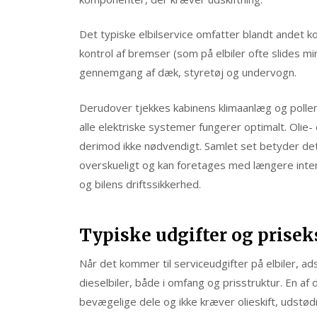
Det typiske elbilservice omfatter blandt andet kon
kontrol af bremser (som på elbiler ofte slides m
gennemgang af dæk, styretøj og undervogn.
Derudover tjekkes kabinens klimaanlæg og pollenfi
alle elektriske systemer fungerer optimalt. Olie- o
derimod ikke nødvendigt. Samlet set betyder det,
overskueligt og kan foretages med længere interv
og bilens driftssikkerhed.
Typiske udgifter og prisek
Når det kommer til serviceudgifter på elbiler, ads
dieselbiler, både i omfang og prisstruktur. En af 
bevægelige dele og ikke kræver olieskift, udstød