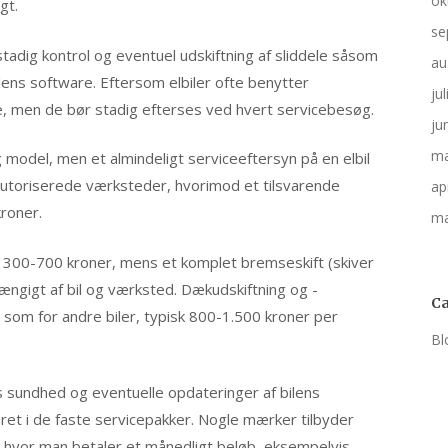
ok
gt.
se
stadig kontrol og eventuel udskiftning af sliddele såsom
au
lens software. Eftersom elbiler ofte benytter
ju
, men de bør stadig efterses ved hvert servicebesøg.
ju
ma
model, men et almindeligt serviceeftersyn på en elbil
autoriserede værksteder, hvorimod et tilsvarende
ap
kroner.
ma
te 300-700 kroner, mens et komplet bremseskift (skiver
hængigt af bil og værksted. Dækudskiftning og -
Ca
som for andre biler, typisk 800-1.500 kroner per
Bl
ts sundhed og eventuelle opdateringer af bilens
eret i de faste servicepakker. Nogle mærker tilbyder
 hvor man betaler et månedligt beløb, eksempelvis