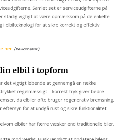
iceudgifterne. Samlet set er serviceudgifterne på
et er stadig vigtigt at være opmærksom på de enkelte
elbilteknologi for at sikre korrekt og effektiv
e her
.
din elbil i topform
nd, er det vigtigt løbende at gennemgå en række
ktrykket regelmæssigt – korrekt tryk giver bedre
emser, da elbiler ofte bruger regenerativ bremsning,
 eftersyn for at undgå rust og sikre funktionalitet.
om elbiler har færre væsker end traditionelle biler.
tte mod vejrlig. Husk jævnligt at opdatere bilens