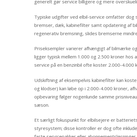
generelt gør service billigere og mere overskueli
Typiske udgifter ved elbil-service omfatter dog 
bremser, dæk, kabinefilter samt opdatering af bi
regenerativ bremsning, slides bremserne mindre
Priseksempler varierer afhængigt af bilmærke og 
ligger typisk mellem 1.000 og 2.500 kroner hos 
service på en benzinbil ofte koster 2.000-4.000 
Udskiftning af eksempelvis kabinefilter kan kos
og klodser) kan løbe op i 2.000-4.000 kroner, af
opbevaring følger nogenlunde samme prisniveau 
sæson.
Et særligt fokuspunkt for elbilsejere er batterie
styresystem; disse kontroller er dog ofte inklud
faste servicepakker eller abonnementsløsninger,