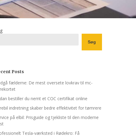
g
Søg
cent Posts
dgå fælderne: De mest oversete lovkrav til mc-
rekortet
dan bestiller du nemt et COC certifikat online
rebil indretning skaber bedre effektivitet for tømrere
rvice på elbil: Prisguide og tjekliste til den moderne
ist
ofessionelt Tesla-værksted i Rødekro: Få