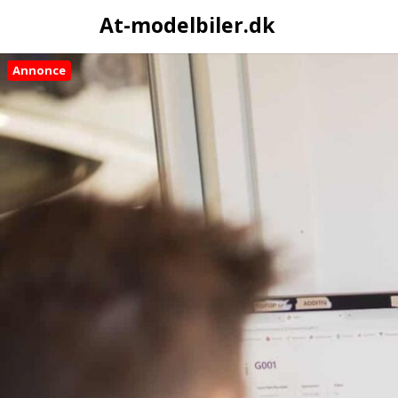
At-modelbiler.dk
Annonce
Skip
to
content