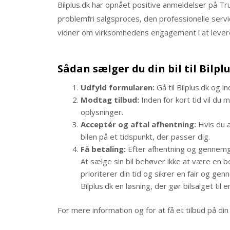
Bilplus.dk har opnået positive anmeldelser på T
problemfri salgsproces, den professionelle serv
vidner om virksomhedens engagement i at levere 
Sådan sælger du din bil til Bilplu
Udfyld formularen:
Gå til Bilplus.dk og in
Modtag tilbud:
Inden for kort tid vil du
oplysninger.​
Acceptér og aftal afhentning:
Hvis du a
bilen på et tidspunkt, der passer dig.​
Få betaling:
Efter afhentning og gennemgan
At sælge sin bil behøver ikke at være en b
prioriterer din tid og sikrer en fair og ge
Bilplus.dk en løsning, der gør bilsalget til e
For mere information og for at få et tilbud på din 