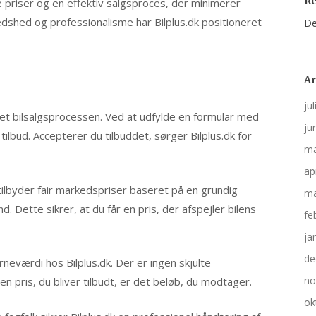
R
 priser og en effektiv salgsproces, der minimerer
dshed og professionalisme har Bilplus.dk positioneret
De
Ar
ju
klet bilsalgsprocessen. Ved at udfylde en formular med
ju
 tilbud. Accepterer du tilbuddet, sørger Bilplus.dk for
ma
ap
lbyder fair markedspriser baseret på en grundig
ma
d. Dette sikrer, at du får en pris, der afspejler bilens
fe
ja
de
eværdi hos Bilplus.dk. Der er ingen skjulte
no
n pris, du bliver tilbudt, er det beløb, du modtager.​
ok