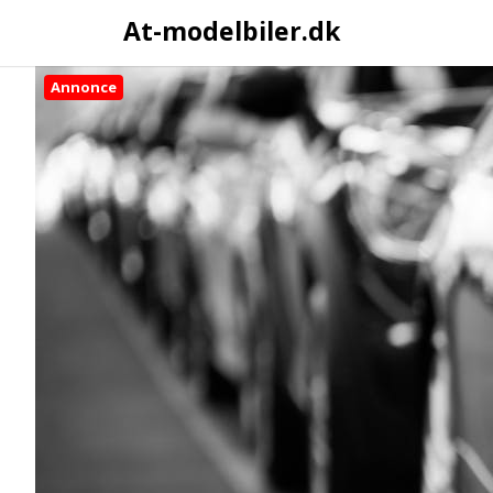
At-modelbiler.dk
Annonce
Skip
to
content