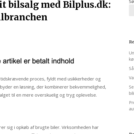
Sø
it bilsalg med Bilplus.dk:
ilbranchen​
Re
Un
kø
Så
Va
g tidskrævende proces, fyldt med usikkerheder og
lbyder en løsning, der kombinerer bekvemmelighed,
Se
bil
alget til en mere overskuelig og tryg oplevelse.​
Pr
au
rer sig i opkøb af brugte biler. Virksomheden har