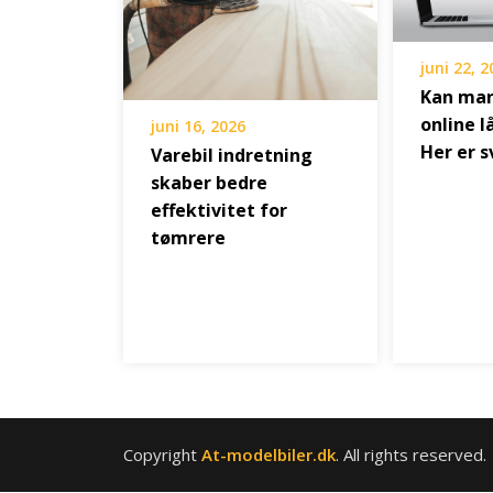
juni 22, 
Kan man
online 
juni 16, 2026
Her er s
Varebil indretning
skaber bedre
effektivitet for
tømrere
Copyright
At-modelbiler.dk
. All rights reserved.