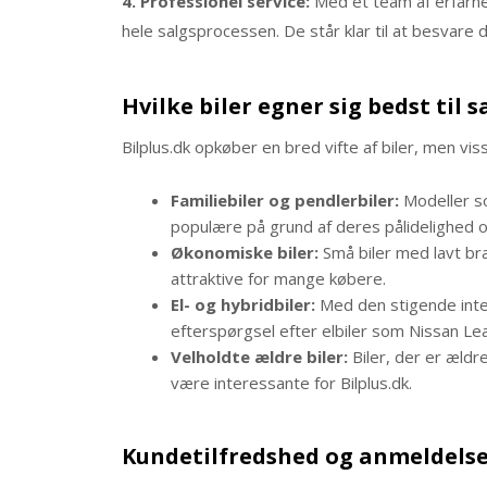
4. Professionel service:
Med et team af erfarne 
hele salgsprocessen. De står klar til at besvare 
Hvilke biler egner sig bedst til s
Bilplus.dk opkøber en bred vifte af biler, men vis
Familiebiler og pendlerbiler:
Modeller s
populære på grund af deres pålidelighed 
Økonomiske biler:
Små biler med lavt br
attraktive for mange købere.​
El- og hybridbiler:
Med den stigende inter
efterspørgsel efter elbiler som Nissan Le
Velholdte ældre biler:
Biler, der er ældr
være interessante for Bilplus.dk.​
Kundetilfredshed og anmeldelse