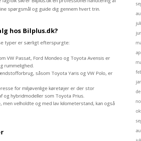
fagfolk sikrer Bilplus.dk en professionel håndtering af
se
dine spørgsmål og guide dig gennem hvert trin.​
au
ju
alg hos Bilplus.dk?​
ju
se typer er særligt efterspurgte:​
ma
ap
om VW Passat, Ford Mondeo og Toyota Avensis er
ma
og rummelighed.​
fe
ændstofforbrug, såsom Toyota Yaris og VW Polo, er
ja
esse for miljøvenlige køretøjer er der stor
de
af og hybridmodeller som Toyota Prius.​
no
e, men velholdte og med lav kilometerstand, kan også
ok
se
au
r​
ju