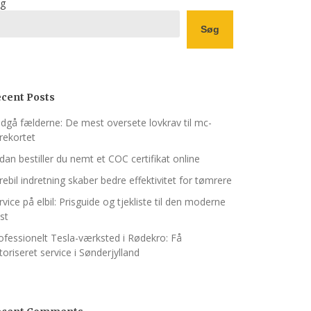
g
Søg
cent Posts
dgå fælderne: De mest oversete lovkrav til mc-
rekortet
dan bestiller du nemt et COC certifikat online
rebil indretning skaber bedre effektivitet for tømrere
rvice på elbil: Prisguide og tjekliste til den moderne
ist
ofessionelt Tesla-værksted i Rødekro: Få
toriseret service i Sønderjylland