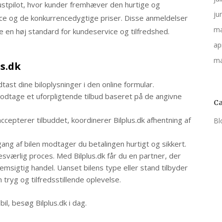
rustpilot, hvor kunder fremhæver den hurtige og
ju
ice og de konkurrencedygtige priser. Disse anmeldelser
ma
en høj standard for kundeservice og tilfredshed.​
ap
ma
s.dk​
dtast dine biloplysninger i den online formular.​
 modtage et uforpligtende tilbud baseret på de angivne
Ca
ccepterer tilbuddet, koordinerer Bilplus.dk afhentning af
Bl
g af bilen modtager du betalingen hurtigt og sikkert.​
esværlig proces. Med Bilplus.dk får du en partner, der
nnemsigtig handel. Uanset bilens type eller stand tilbyder
n tryg og tilfredsstillende oplevelse.​
bil, besøg Bilplus.dk i dag.