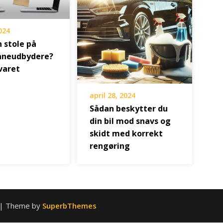
2024
 stole på
låneudbydere?
varet
april 28, 2024
Sådan beskytter du
din bil mod snavs og
skidt med korrekt
rengøring
| Theme by
SuperbThemes