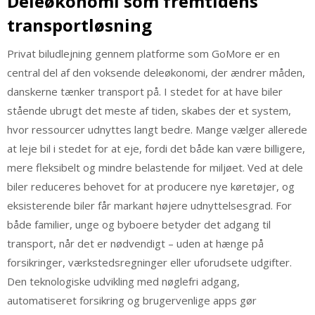
Deleøkonomi som fremtidens
transportløsning
Privat biludlejning gennem platforme som GoMore er en
central del af den voksende deleøkonomi, der ændrer måden,
danskerne tænker transport på. I stedet for at have biler
stående ubrugt det meste af tiden, skabes der et system,
hvor ressourcer udnyttes langt bedre. Mange vælger allerede
at leje bil i stedet for at eje, fordi det både kan være billigere,
mere fleksibelt og mindre belastende for miljøet. Ved at dele
biler reduceres behovet for at producere nye køretøjer, og
eksisterende biler får markant højere udnyttelsesgrad. For
både familier, unge og byboere betyder det adgang til
transport, når det er nødvendigt – uden at hænge på
forsikringer, værkstedsregninger eller uforudsete udgifter.
Den teknologiske udvikling med nøglefri adgang,
automatiseret forsikring og brugervenlige apps gør