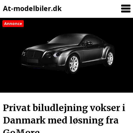
At-modelbiler.dk
Annonce
Skip
to
content
Privat biludlejning vokser i
Danmark med løsning fra
GoMore