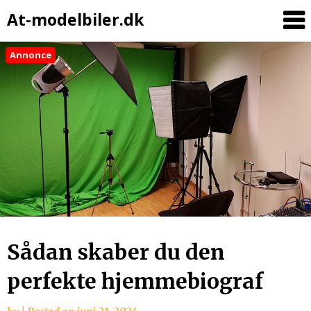
At-modelbiler.dk
Annonce
Skip
to
content
Sådan skaber du den
perfekte hjemmebiograf